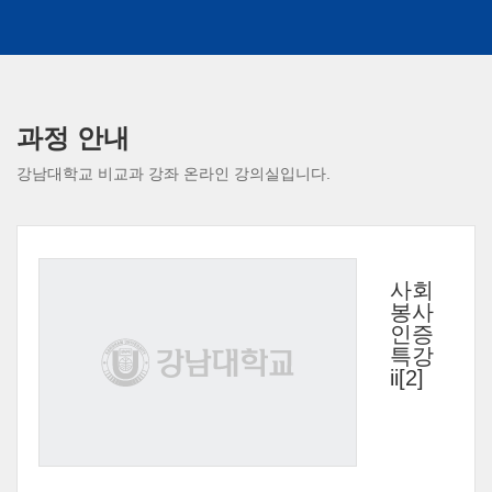
메
인
과정 안내
콘
강남대학교 비교과 강좌 온라인 강의실입니다.
텐
츠
로
건
너
뛰
사회
기
봉사
인증
특강
ii[2]